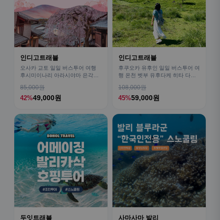
인디고트래블
인디고트래블
오사카 교토 일일 버스투어 여행
후쿠오카 유후인 일일 버스투어 여
후시미이나리 아라시야마 은각사
행 온천 벳부 유후다케 히타 다자
청수사 철학의길
이후
85,000원
108,000원
49,000원
59,000원
42%
45%
두잇트래블
사마사마 발리