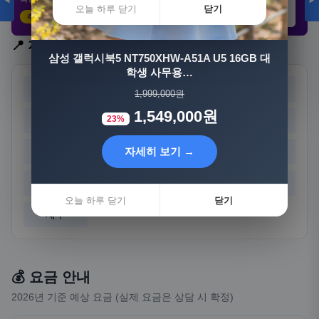
◀
▶
오늘 하루 닫기
닫기
추천 클릭
21,802원
3,308원
8,892원
자세히 보기 →
📍 지역 선택
삼성 갤럭시북5 NT750XHW-A51A U5 16GB 대
학생 사무용…
오늘 하루 닫기
닫기
서울
부산
대구
인천
1,999,000원
1,549,000원
23%
광주
대전
울산
세종
자세히 보기 →
경기
강원
충북
충남
전북
전남
경북
경남
오늘 하루 닫기
닫기
제주
💰 요금 안내
2026년 기준 예상 요금 (실제 요금은 상담 시 확정)