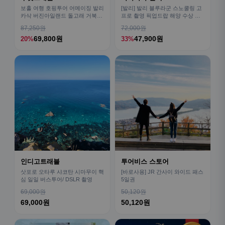
보홀 여행 호핑투어 어메이징 발리
[발리] 발리 블루라군 스노쿨링 고
카삭 버진아일랜드 돌고래 거북이
프로 촬영 픽업드랍 해양 수상 액
픽드랍 포함
티비티 체험 산호 열대어
87,250원
72,000원
69,800원
47,900원
20%
33%
인디고트래블
투어비스 스토어
삿포로 오타루 샤코탄 시마무이 핵
[바로사용] JR 간사이 와이드 패스
심 일일 버스투어/ DSLR 촬영
5일권
69,000원
50,120원
69,000원
50,120원