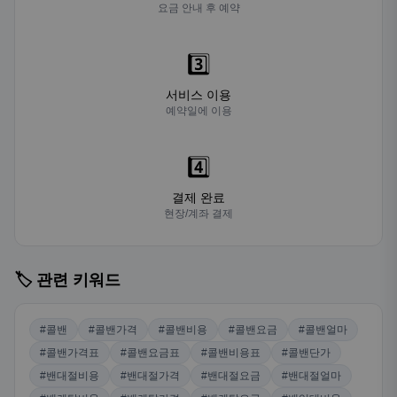
요금 안내 후 예약
3️⃣
서비스 이용
예약일에 이용
4️⃣
결제 완료
현장/계좌 결제
🏷️ 관련 키워드
#콜밴
#콜밴가격
#콜밴비용
#콜밴요금
#콜밴얼마
#콜밴가격표
#콜밴요금표
#콜밴비용표
#콜밴단가
#밴대절비용
#밴대절가격
#밴대절요금
#밴대절얼마