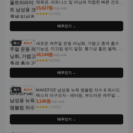
체육관, 피트니스 및 러닝에 적합한 빠른 건조,
통기성 좋은 수분 흡수 반팔 운동복
15,627원
쿠폰 가격
★★★★⭐
(4,518)
테무인기 →
새로운 캐주얼 운동 러닝화, 가볍고 충격 흡수
특가
최저가
기능성, 미끄럼 방지 밑창. 통기성 좋은 블랙, 화
이트, 퍼플 그라데이션 색상
18,144원
쿠폰 가격
★★★★⭐
(3,563)
테무인기 →
MAKEFGE 남성용 뉴욕 엠블럼 자수 & 워시드
특가
최저가
텍스처 야구모자 - 레터링, 부드러운 캐주얼 모
자, NYC 스타일
3,140원
쿠폰 가격
★★★★☆
(3,501)
테무인기 →