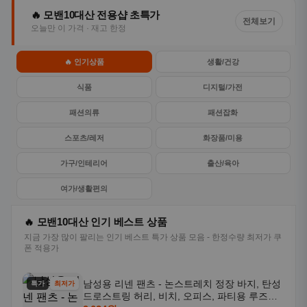
🔥 모밴10대산 전용샵 초특가
전체보기
오늘만 이 가격 · 재고 한정
🔥 인기상품
생활/건강
식품
디지털/가전
패션의류
패션잡화
스포츠/레저
화장품/미용
가구/인테리어
출산/육아
여가/생활편의
🔥 모밴10대산 인기 베스트 상품
지금 가장 많이 팔리는 인기 베스트 특가 상품 모음 - 한정수량 최저가 쿠
폰 적용가
남성용 리넨 팬츠 - 논스트레치 정장 바지, 탄성
특가
최저가
드로스트링 허리, 비치, 오피스, 파티용 루즈핏