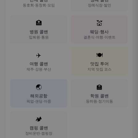
동호회·동창회·모임
장례식장·발인
🏥
💒
병원 콜밴
웨딩·행사
입퇴원·통원
결혼식·여행·이벤트
✈️
🍽️
여행 콜밴
맛집 투어
제주·강원·부산
지역 맛집 코스
🌏
🏫
해외공항
학원 콜밴
픽업·샌딩·마중
등하원·정기이동
🏕️
캠핑 콜밴
장비운반·캠핑장