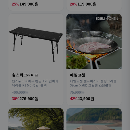
149,900원
119,000원
25%
20%
원스위크라이프
에델코첸
원스위크라이프 캠핑 IGT 접이식
에델코첸 캠프마스터 캠핑그리들
테이블 P1 5.0 유닛, 블랙
32cm (사틴) 그릴팬 스텐불판
400,000원
75,900원
279,900원
43,900원
30%
42%