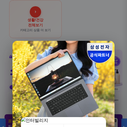
›
생활/건강
전체보기
카테고리 상품 더 보기
[3+1] 동국제약 마이핏 V 활성엽산 임신준비 임산
부영양 30정, 4개
100,000원
프리미엄 제휴 사이트
광고
광고
광고
31,900원
회원 전용 특가 · 놓치면 손해
68%