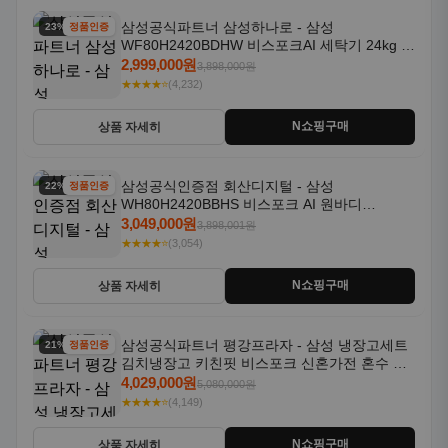
삼성공식파트너 삼성하나로 - 삼성
23% 할인
정품인증
WF80H2420BDHW 비스포크AI 세탁기 24kg 건
조기 20kg 세제자동투입
2,999,000원
3,898,000원
★★★★⭐
(4,232)
N쇼핑구매
상품 자세히
삼성공식인증점 회산디지털 - 삼성
22% 할인
정품인증
WH80H2420BBHS 비스포크 AI 원바디
24kg+20kg 세제자동투입 1등급
3,049,000원
3,898,001원
★★★★⭐
(3,054)
N쇼핑구매
상품 자세히
삼성공식파트너 평강프라자 - 삼성 냉장고세트
21% 할인
정품인증
김치냉장고 키친핏 비스포크 신혼가전 혼수 입
주가전 빌트인 화이트
4,029,000원
5,080,000원
★★★★⭐
(4,149)
N쇼핑구매
상품 자세히