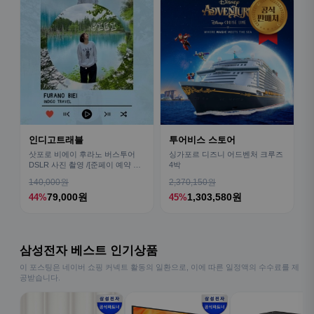
인디고트래블
투어비스 스토어
삿포로 비에이 후라노 버스투어
싱가포르 디즈니 어드벤처 크루즈
DSLR 사진 촬영 /[준페이 예약 식
4박
사]
140,000원
2,370,150원
79,000원
1,303,580원
44%
45%
삼성전자 베스트 인기상품
이 포스팅은 네이버 쇼핑 커넥트 활동의 일환으로, 이에 따른 일정액의 수수료를 제
공받습니다.