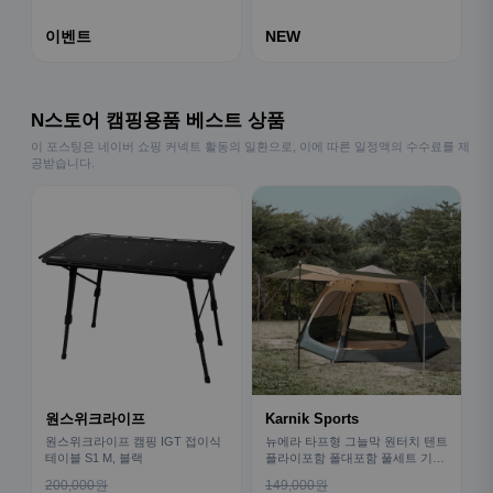
이벤트
NEW
N스토어 캠핑용품 베스트 상품
이 포스팅은 네이버 쇼핑 커넥트 활동의 일환으로, 이에 따른 일정액의 수수료를 제
공받습니다.
원스위크라이프
Karnik Sports
원스위크라이프 캠핑 IGT 접이식
뉴에라 타프형 그늘막 원터치 텐트
테이블 S1 M, 블랙
플라이포함 폴대포함 풀세트 기본
형
200,000원
149,000원