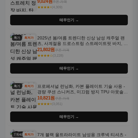
트라우저 - 세탁기 사용 가능한 캐주얼 정장 의
9,024원
쿠폰 가격
상
★★★★⭐
(4,309)
테무인기 →
2025년 봄/여름 트렌디한 신상 남성 캐주얼 팬
특가
최저가
츠, 사계절용 드로스트링 스트레이트핏 바지, 한
국 스타일, 활용도 높은 아웃도어 및 정장용, 발
21,802원
쿠폰 가격
목 바지
★★★★☆
(3,228)
테무인기 →
프로페셔널 런닝화, 카본 플레이트 기술 사용 -
특가
최저가
경량 쿠션 스니커즈, 미끄럼 방지 TPU 아웃솔,
통기성 화이트-퍼플 그라데이션, 헬스, 트레이
10,821원
쿠폰 가격
닝 - 남성용, 여성용, 모든 계절에 적합
★★★★⭐
(3,051)
테무인기 →
7개 블랙 울트라라이트 남성용 크루넥 티셔츠 -
7개세트
최저가