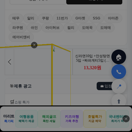
테무
알리
쿠팡
11번가
G마켓
SSG
아마존
라쿠텐
쉬인
아이허브
컬리
도매꾹
도매매
에어비앤비
✕
🏠
📞
📍
🎯
제휴 광고
💼 입점문의
⬆️
🛒
쇼핑 특가
마리트
여행용품
해외골프
키즈여행
호텔특가
국내렌터카
🛒
📦
🎁
✕
🏠
📝
💬
🚐
🛒
특가픽
혜택가 제공
폭탄 세일
가족 추천
지금 예약
최저가 픽
🏠
✈️
⛳
📋
🛒
🎁
홈
공항
골프
견적
쿠팡
테무
홈
견적
커뮤니티
기사등록
아마존
쿠팡
알리익스프레스
테무