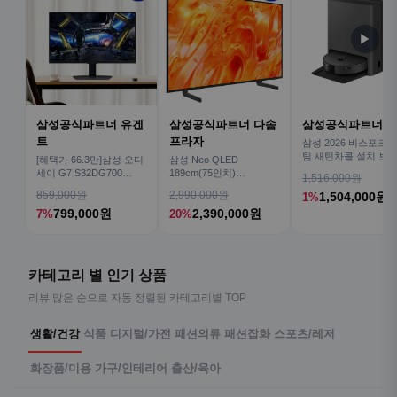
▶
삼성공식파트너 유겐
삼성공식파트너 다솜
삼성공식파트너 
트
프라자
삼성 2026 비스포크AI
팀 새틴차콜 설치 보안
[혜택가 66.3만]삼성 오디
삼성 Neo QLED
심 VR70F00AGH
세이 G7 S32DG700
189cm(75인치)
1,516,000원
80cm(32인치) 4K IPS
KQ75QNH70AFXKR AI
859,000원
2,990,000원
1,504,000원
1%
TV
799,000원
2,390,000원
7%
20%
카테고리 별 인기 상품
리뷰 많은 순으로 자동 정렬된 카테고리별 TOP
생활/건강
식품
디지털/가전
패션의류
패션잡화
스포츠/레저
화장품/미용
가구/인테리어
출산/육아