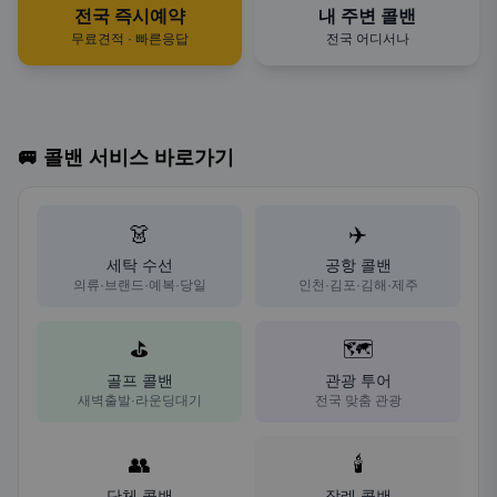
전국 즉시예약
내 주변 콜밴
무료견적 · 빠른응답
전국 어디서나
🚐 콜밴 서비스 바로가기
👗
✈️
세탁 수선
공항 콜밴
의류·브랜드·예복·당일
인천·김포·김해·제주
⛳
🗺️
골프 콜밴
관광 투어
새벽출발·라운딩대기
전국 맞춤 관광
👥
🕯️
단체 콜밴
장례 콜밴