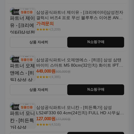
삼성공식파트너 제이유 - [크리에이터]삼성전자
100% 할인
정품인증
갤럭시 버즈4 프로 무선 블루투스 이어폰 ANC
SM-R640N
가격문의
★★★★⭐
(3,209)
N쇼핑구매
상품 자세히
삼성공식파트너 오제앤에스 - [히든] 삼성 삼탠
25% 할인
정품인증
바이미 스마트 M5 80cm(32인치) 화이트 IPTV
OTT 패키지
449,000원
600,000원
★★★★⭐
(4,385)
N쇼핑구매
상품 자세히
삼성공식파트너 모니칸 - [히든특가] 삼성
28% 할인
정품인증
LS24F330 60.4cm(24인치) FULL HD 사무실/
컴퓨터 모니터
127,000원
177,000원
★★★★⭐
(4,516)