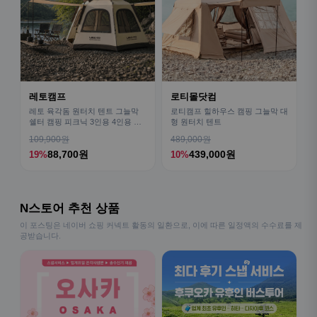
레토캠프
로티몰닷컴
레토 육각돔 원터치 텐트 그늘막
로티캠프 힐하우스 캠핑 그늘막 대
쉘터 캠핑 피크닉 3인용 4인용 패
형 원터치 텐트
밀리 LCE-OT02
109,900원
489,000원
88,700원
439,000원
19%
10%
N스토어 추천 상품
이 포스팅은 네이버 쇼핑 커넥트 활동의 일환으로, 이에 따른 일정액의 수수료를 제
공받습니다.