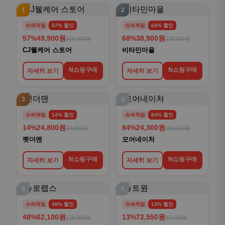
1
2
슈퍼적립
57% 할인
슈퍼적립
68% 할인
57%
49,900원
68%
38,900원
116,000원
120,000원
CJ웰케어 스토어
비타민마을
N쇼핑구매
N쇼핑구매
자세히 보기
자세히 보기
3
4
슈퍼적립
14% 할인
슈퍼적립
84% 할인
14%
24,800원
84%
24,300원
28,800원
150,000원
펫더맨
모어네이처
N쇼핑구매
N쇼핑구매
자세히 보기
자세히 보기
5
6
슈퍼적립
48% 할인
슈퍼적립
13% 할인
48%
62,100원
13%
72,550원
120,000원
83,400원