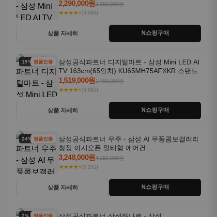
2,290,000원
2,390,000원
★★★★⭐
(3,065)
N쇼핑구매
상품 자세히
삼성공식파트너 디지털마트 - 삼성 Mini LED AI
15% 할인
정품인증
TV 163cm(65인치) KU65MH75AFXKR 스탠드
1,519,000원
1,790,000원
★★★★⭐
(3,061)
N쇼핑구매
상품 자세히
삼성공식파트너 우주 - 삼성 AI 무풍콤보갤러리
24% 할인
정품인증
청정 이지오픈 멀티형 에어컨
AF80F17D22WRS 기본설치포함
3,248,000원
4,290,000원
★★★★⭐
(3,191)
N쇼핑구매
상품 자세히
삼성공식파트너 삼성하나로 - 삼성
2% 할인
정품인증